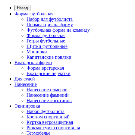
Назад
Форма футбольная
Набор для футболиста
Промоакция на форму
Футбольная форма на команду
Форма футбольная
Гетры футбольные
Щитки футбольные
Манишки
Капитанские повязки
Вратарская форма
Форма вратарская
Вратарские перчатки
Для судей
Нанесение
Нанесение номеров
Нанесение фамилий
Нанесение логотипов
Экипировка
Набор футболиста
Костюм спортивный
Куртка ветрозащитная
Рюкзак сумка спортивная
Термобелье