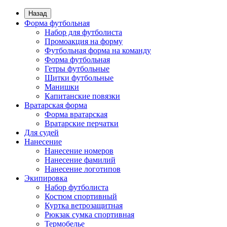
Назад
Форма футбольная
Набор для футболиста
Промоакция на форму
Футбольная форма на команду
Форма футбольная
Гетры футбольные
Щитки футбольные
Манишки
Капитанские повязки
Вратарская форма
Форма вратарская
Вратарские перчатки
Для судей
Нанесение
Нанесение номеров
Нанесение фамилий
Нанесение логотипов
Экипировка
Набор футболиста
Костюм спортивный
Куртка ветрозащитная
Рюкзак сумка спортивная
Термобелье