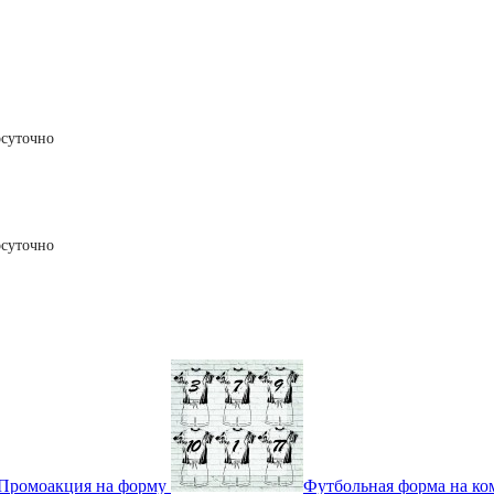
осуточно
осуточно
Промоакция на форму
Футбольная форма на ко