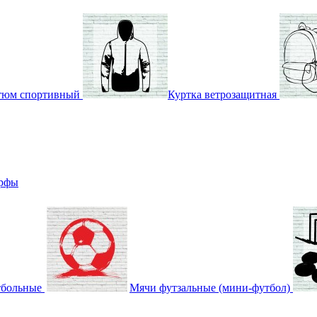
тюм спортивный
Куртка ветрозащитная
арфы
тбольные
Мячи футзальные (мини-футбол)