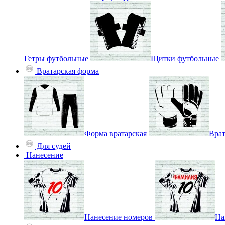
Гетры футбольные
Щитки футбольные
Вратарская форма
Форма вратарская
Врат
Для судей
Нанесение
Нанесение номеров
На