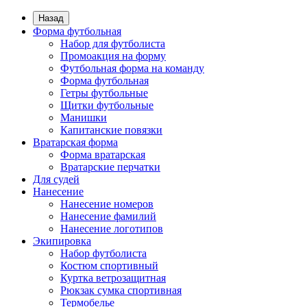
Назад
Форма футбольная
Набор для футболиста
Промоакция на форму
Футбольная форма на команду
Форма футбольная
Гетры футбольные
Щитки футбольные
Манишки
Капитанские повязки
Вратарская форма
Форма вратарская
Вратарские перчатки
Для судей
Нанесение
Нанесение номеров
Нанесение фамилий
Нанесение логотипов
Экипировка
Набор футболиста
Костюм спортивный
Куртка ветрозащитная
Рюкзак сумка спортивная
Термобелье