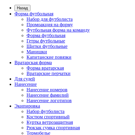
Назад
Форма футбольная
Набор для футболиста
Промоакция на форму
Футбольная форма на команду
Форма футбольная
Гетры футбольные
Щитки футбольные
Манишки
Капитанские повязки
Вратарская форма
Форма вратарская
Вратарские перчатки
Для судей
Нанесение
Нанесение номеров
Нанесение фамилий
Нанесение логотипов
Экипировка
Набор футболиста
Костюм спортивный
Куртка ветрозащитная
Рюкзак сумка спортивная
Термобелье